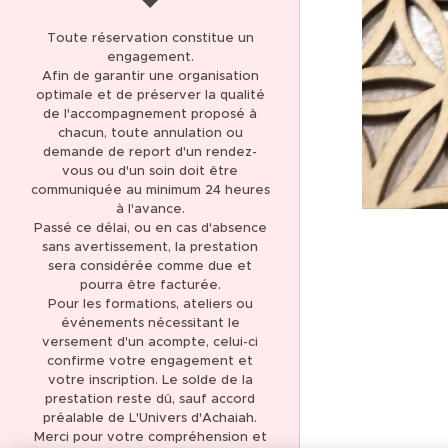
AVIS CLIENTS 5,0 *****
Toute réservation constitue un
(137)
engagement.
Afin de garantir une organisation
THÉRAPIE ET SOIN
optimale et de préserver la qualité
ÉNERGÉTIQUE
de l'accompagnement proposé à
chacun, toute annulation ou
LIBÉRATION DES
demande de report d'un rendez-
MÉMOIRES KARMIQUES
vous ou d'un soin doit être
communiquée au minimum 24 heures
LIBÉRATION DES
à l'avance.
Passé ce délai, ou en cas d'absence
MÉMOIRES
sans avertissement, la prestation
TRANSGÉNÉRATIONNELLES
sera considérée comme due et
pourra être facturée.
FORMATION
Pour les formations, ateliers ou
MAGNÉTISME ET SOINS
événements nécessitant le
ÉNERGÉTIQUES
versement d'un acompte, celui-ci
confirme votre engagement et
FORMATION
votre inscription. Le solde de la
CANALISATION
prestation reste dû, sauf accord
préalable de L'Univers d'Achaiah.
BOUTIQUE EN LIGNE
Merci pour votre compréhension et