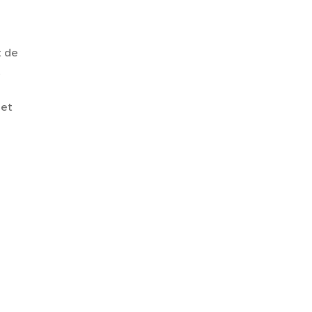
t de
t
 et