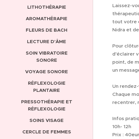
Laissez-vou
LITHOTHÉRAPIE
thérapeutiq
AROMATHÉRAPIE
tout votre
Nidra et de
FLEURS DE BACH
LECTURE D'ÂME
Pour clôtur
SOIN VIBRATOIRE
d’éclairer 
SONORE
point, de 
un message
VOYAGE SONORE
RÉFLEXOLOGIE
Un rendez-
PLANTAIRE
Chaque moi
PRESSOTHÉRAPIE ET
recentrer, 
RÉFLEXOLOGIE
Infos prati
SOINS VISAGE
10h- 12h
CERCLE DE FEMMES
Prix : 40eu