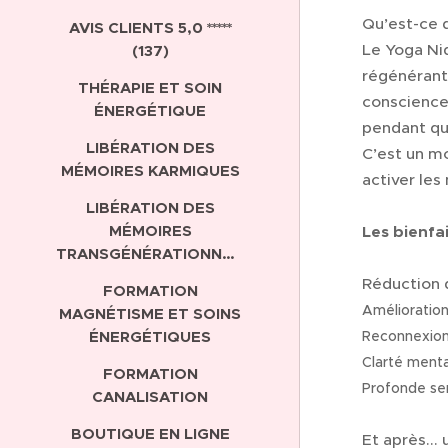
Qu’est-ce 
AVIS CLIENTS 5,0 *****
Le Yoga Ni
(137)
régénérant
THÉRAPIE ET SOIN
conscience 
ÉNERGÉTIQUE
pendant que
LIBÉRATION DES
C’est un mo
MÉMOIRES KARMIQUES
activer les
LIBÉRATION DES
MÉMOIRES
Les bienfai
TRANSGÉNÉRATIONNELLES
Réduction d
FORMATION
Amélioratio
MAGNÉTISME ET SOINS
ÉNERGÉTIQUES
Reconnexion
Clarté menta
FORMATION
Profonde sen
CANALISATION
BOUTIQUE EN LIGNE
Et après...