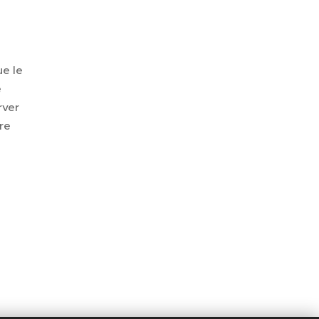
e le
e
rver
re