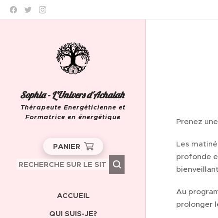
Sophia - L'Univers d'Achaiah
Thérapeute Energéticienne et
Formatrice en énergétique
Prenez une 
Leeuw-Saint-Pierre
Les matiné
PANIER
profonde e
bienveillan
Au program
ACCUEIL
prolonger l
QUI SUIS-JE?