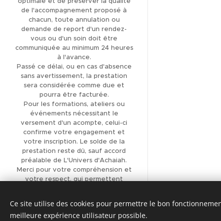
optimale et de préserver la qualité
de l'accompagnement proposé à
LITHOTHÉRAPIE
chacun, toute annulation ou
AROMATHÉRAPIE
demande de report d'un rendez-
vous ou d'un soin doit être
FLEURS DE BACH
communiquée au minimum 24 heures
à l'avance.
LECTURE D'ÂME
Passé ce délai, ou en cas d'absence
sans avertissement, la prestation
SOIN VIBRATOIRE
sera considérée comme due et
pourra être facturée.
SONORE
Pour les formations, ateliers ou
VOYAGE SONORE
événements nécessitant le
versement d'un acompte, celui-ci
RÉFLEXOLOGIE
confirme votre engagement et
votre inscription. Le solde de la
PLANTAIRE
prestation reste dû, sauf accord
préalable de L'Univers d'Achaiah.
PRESSOTHÉRAPIE ET
Merci pour votre compréhension et
RÉFLEXOLOGIE
votre respect, qui permettent
d'offrir à chacun un
SOINS VISAGE
accompagnement de qualité.
Ce site utilise des cookies pour permettre le bon fonctionnement,
CERCLE DE FEMMES
Optimisé par
Webnode
meilleure expérience utilisateur possible.