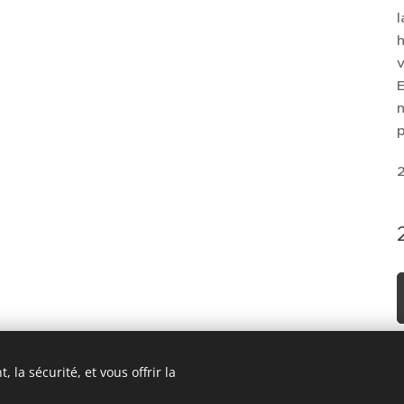
l
h
v
E
m
 la sécurité, et vous offrir la