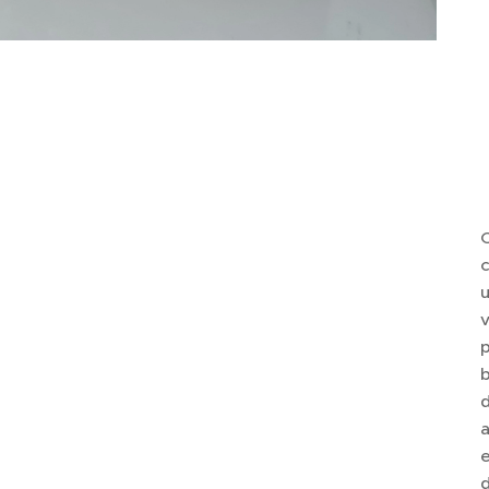
C
c
u
v
b
d
a
e
d