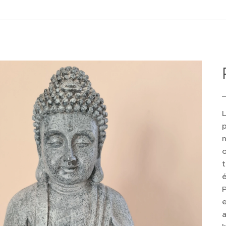
L
n
o
t
é
P
a