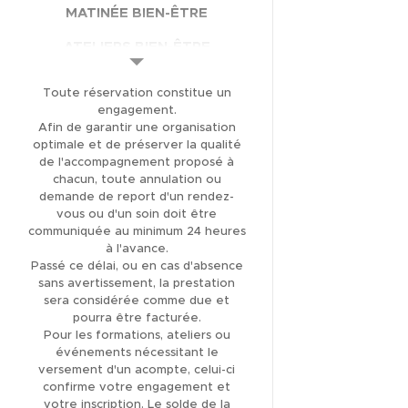
MATINÉE BIEN-ÊTRE
ATELIERS BIEN-ÊTRE
INITIATION ET ATELIERS
Toute réservation constitue un
ENFANTS
engagement.
Afin de garantir une organisation
PRENDRE RENDEZ-
optimale et de préserver la qualité
VOUS EN LIGNE
de l'accompagnement proposé à
chacun, toute annulation ou
TARIFS
demande de report d'un rendez-
vous ou d'un soin doit être
BOUTIQUE EN LIGNE
communiquée au minimum 24 heures
à l'avance.
GALERIE DE PHOTOS
Passé ce délai, ou en cas d'absence
sans avertissement, la prestation
LAISSER UN AVIS
sera considérée comme due et
pourra être facturée.
ME CONTACTER/
Pour les formations, ateliers ou
ADRESSE
événements nécessitant le
versement d'un acompte, celui-ci
CGV
confirme votre engagement et
votre inscription. Le solde de la