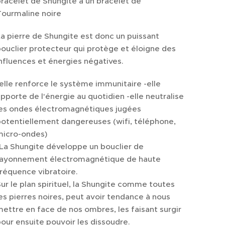
racelet de Shungite à un bracelet de
Tourmaline noire
a pierre de Shungite est donc un puissant
ouclier protecteur qui protège et éloigne des
nfluences et énergies négatives.
elle renforce le système immunitaire -elle
pporte de l'énergie au quotidien -elle neutralise
les ondes électromagnétiques jugées
otentiellement dangereuses (wifi, téléphone,
micro-ondes)
La Shungite développe un bouclier de
rayonnement électromagnétique de haute
réquence vibratoire.
ur le plan spirituel, la Shungite comme toutes
es pierres noires, peut avoir tendance à nous
ettre en face de nos ombres, les faisant surgir
our ensuite pouvoir les dissoudre.