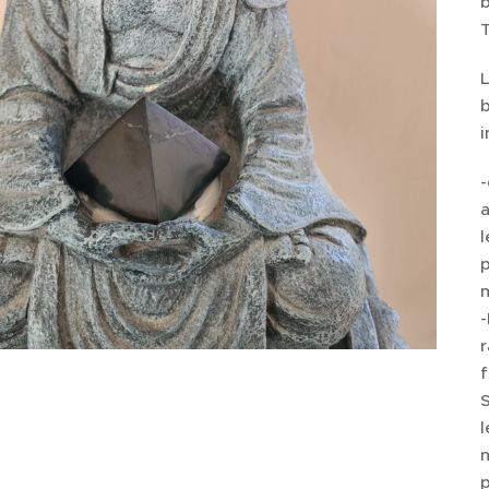
b
L
b
i
-
a
p
-
f
S
l
m
p