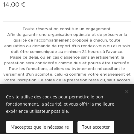
14,00
€
Toute réservation constitue un engagement.
Afin de garantir une organisation optimale et de préserver la
qualité de l'accompagnement proposé à chacun, toute
annulation ou demande de report d'un rendez-vous ou d'un soin
doit être communiquée au minimum 24 heures à l'avance.
Passé ce délai, ou en cas d'absence sans avertissement, la
prestation sera considérée comme due et pourra être facturée.
Pour les formations, ateliers ou événements nécessitant le
versement d'un acompte, celui-ci confirme votre engagement et
votre inscription. Le solde de la prestation reste dû, sauf accord
préalable de L'Univers d'Achaiah.
Merci pour votre compréhension et votre respect, qui
Ce site utilise des cookies pour permettre le bon
permettent d'offrir à chacun un accompagnement de qualité.
fonctionnement, la sécurité, et vous offrir la meilleure
Optimisé par
Webnode
Cookies
expérience utilisateur possible.
Ajouter au panier
N'acceptez que le nécessaire
Tout accepter