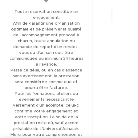
AVIS CLIENTS 5,0 *****
Toute réservation constitue un
(137)
engagement.
Afin de garantir une organisation
THÉRAPIE ET SOIN
optimale et de préserver la qualité
ÉNERGÉTIQUE
de l'accompagnement proposé à
chacun, toute annulation ou
LIBÉRATION DES
demande de report d'un rendez-
MÉMOIRES KARMIQUES
vous ou d'un soin doit être
communiquée au minimum 24 heures
LIBÉRATION DES
à l'avance.
Passé ce délai, ou en cas d'absence
MÉMOIRES
sans avertissement, la prestation
TRANSGÉNÉRATIONNELLES
sera considérée comme due et
pourra être facturée.
FORMATION
Pour les formations, ateliers ou
MAGNÉTISME ET SOINS
événements nécessitant le
ÉNERGÉTIQUES
versement d'un acompte, celui-ci
confirme votre engagement et
FORMATION
votre inscription. Le solde de la
CANALISATION
prestation reste dû, sauf accord
préalable de L'Univers d'Achaiah.
BOUTIQUE EN LIGNE
Merci pour votre compréhension et