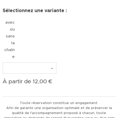
Sélectionnez une variante :
avec
ou
sans
la
chaîn
e
À partir de
12,00
€
Toute réservation constitue un engagement.
Afin de garantir une organisation optimale et de préserver la
qualité de l'accompagnement proposé à chacun, toute
annulation ou demande de report d'un rendez-vous ou d'un soin