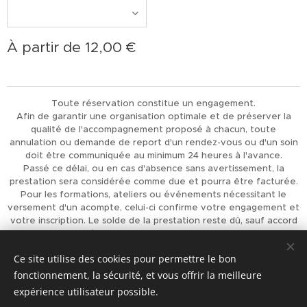
À partir de
12,00
€
Toute réservation constitue un engagement.
Afin de garantir une organisation optimale et de préserver la
qualité de l'accompagnement proposé à chacun, toute
annulation ou demande de report d'un rendez-vous ou d'un soin
doit être communiquée au minimum 24 heures à l'avance.
Passé ce délai, ou en cas d'absence sans avertissement, la
prestation sera considérée comme due et pourra être facturée.
Pour les formations, ateliers ou événements nécessitant le
versement d'un acompte, celui-ci confirme votre engagement et
votre inscription. Le solde de la prestation reste dû, sauf accord
préalable de L'Univers d'Achaiah.
Merci pour votre compréhension et votre respect, qui
Ce site utilise des cookies pour permettre le bon
permettent d'offrir à chacun un accompagnement de qualité.
fonctionnement, la sécurité, et vous offrir la meilleure
Optimisé par
Webnode
Cookies
expérience utilisateur possible.