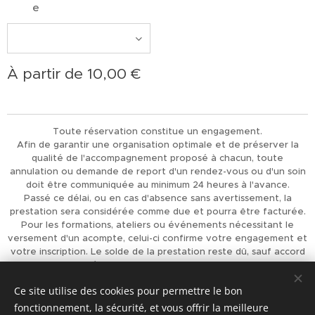
e
À partir de
10,00
€
Toute réservation constitue un engagement.
Afin de garantir une organisation optimale et de préserver la
qualité de l'accompagnement proposé à chacun, toute
annulation ou demande de report d'un rendez-vous ou d'un soin
doit être communiquée au minimum 24 heures à l'avance.
Passé ce délai, ou en cas d'absence sans avertissement, la
prestation sera considérée comme due et pourra être facturée.
Pour les formations, ateliers ou événements nécessitant le
versement d'un acompte, celui-ci confirme votre engagement et
votre inscription. Le solde de la prestation reste dû, sauf accord
préalable de L'Univers d'Achaiah.
Merci pour votre compréhension et votre respect, qui
Ce site utilise des cookies pour permettre le bon
permettent d'offrir à chacun un accompagnement de qualité.
fonctionnement, la sécurité, et vous offrir la meilleure
Optimisé par
Webnode
Cookies