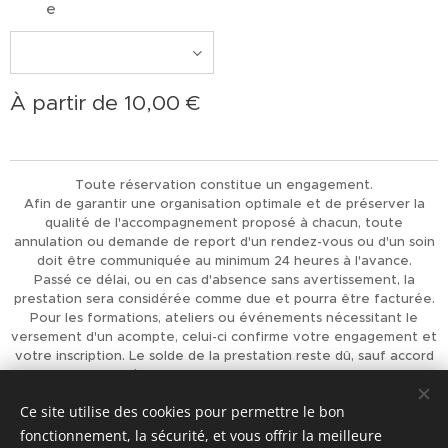
e
À partir de
10,00
€
Toute réservation constitue un engagement.
Afin de garantir une organisation optimale et de préserver la
qualité de l'accompagnement proposé à chacun, toute
annulation ou demande de report d'un rendez-vous ou d'un soin
doit être communiquée au minimum 24 heures à l'avance.
Passé ce délai, ou en cas d'absence sans avertissement, la
prestation sera considérée comme due et pourra être facturée.
Pour les formations, ateliers ou événements nécessitant le
versement d'un acompte, celui-ci confirme votre engagement et
votre inscription. Le solde de la prestation reste dû, sauf accord
préalable de L'Univers d'Achaiah.
Merci pour votre compréhension et votre respect, qui
Ce site utilise des cookies pour permettre le bon
permettent d'offrir à chacun un accompagnement de qualité.
fonctionnement, la sécurité, et vous offrir la meilleure
Optimisé par
Webnode
Cookies