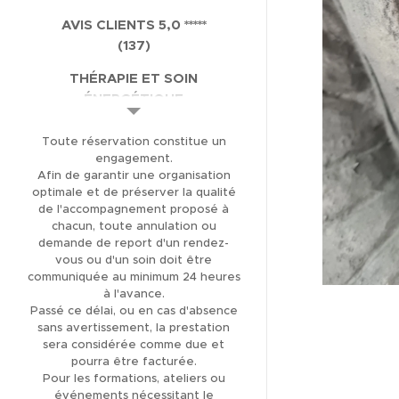
AVIS CLIENTS 5,0 *****
(137)
THÉRAPIE ET SOIN
ÉNERGÉTIQUE
LIBÉRATION DES
Toute réservation constitue un
MÉMOIRES KARMIQUES
engagement.
Afin de garantir une organisation
LIBÉRATION DES
optimale et de préserver la qualité
MÉMOIRES
de l'accompagnement proposé à
TRANSGÉNÉRATIONNELLES
chacun, toute annulation ou
demande de report d'un rendez-
FORMATION
vous ou d'un soin doit être
communiquée au minimum 24 heures
MAGNÉTISME ET SOINS
à l'avance.
ÉNERGÉTIQUES
Passé ce délai, ou en cas d'absence
sans avertissement, la prestation
FORMATION
sera considérée comme due et
CANALISATION
pourra être facturée.
Pour les formations, ateliers ou
BOUTIQUE EN LIGNE
événements nécessitant le