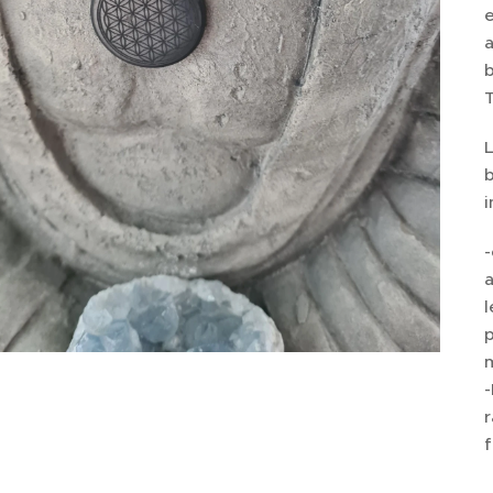
a
b
L
b
i
-
a
p
-
f