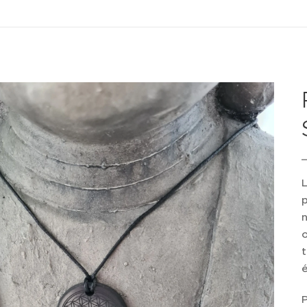
L
n
o
t
é
P