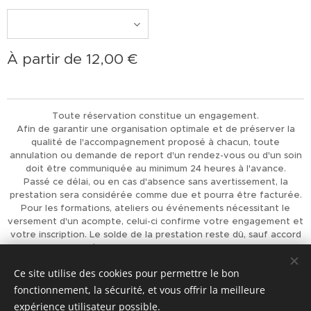
À partir de
12,00
€
Toute réservation constitue un engagement.
Afin de garantir une organisation optimale et de préserver la
qualité de l'accompagnement proposé à chacun, toute
annulation ou demande de report d'un rendez-vous ou d'un soin
doit être communiquée au minimum 24 heures à l'avance.
Passé ce délai, ou en cas d'absence sans avertissement, la
prestation sera considérée comme due et pourra être facturée.
Pour les formations, ateliers ou événements nécessitant le
versement d'un acompte, celui-ci confirme votre engagement et
votre inscription. Le solde de la prestation reste dû, sauf accord
préalable de L'Univers d'Achaiah.
Merci pour votre compréhension et votre respect, qui
Ce site utilise des cookies pour permettre le bon
permettent d'offrir à chacun un accompagnement de qualité.
fonctionnement, la sécurité, et vous offrir la meilleure
Optimisé par
Webnode
Cookies
expérience utilisateur possible.