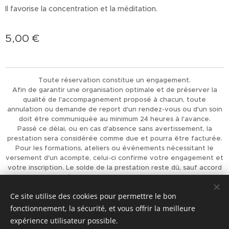
Il favorise la concentration et la méditation.
5,00
€
Toute réservation constitue un engagement.
Afin de garantir une organisation optimale et de préserver la
qualité de l'accompagnement proposé à chacun, toute
annulation ou demande de report d'un rendez-vous ou d'un soin
doit être communiquée au minimum 24 heures à l'avance.
Passé ce délai, ou en cas d'absence sans avertissement, la
prestation sera considérée comme due et pourra être facturée.
Pour les formations, ateliers ou événements nécessitant le
versement d'un acompte, celui-ci confirme votre engagement et
votre inscription. Le solde de la prestation reste dû, sauf accord
préalable de L'Univers d'Achaiah.
Merci pour votre compréhension et votre respect, qui
Ce site utilise des cookies pour permettre le bon
permettent d'offrir à chacun un accompagnement de qualité.
fonctionnement, la sécurité, et vous offrir la meilleure
Optimisé par
Webnode
Cookies
expérience utilisateur possible.