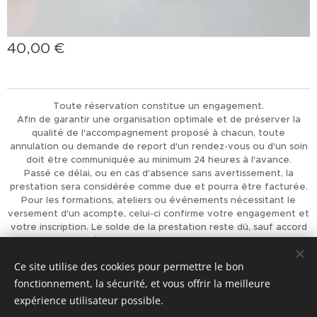
40,00
€
Toute réservation constitue un engagement.
Afin de garantir une organisation optimale et de préserver la
qualité de l'accompagnement proposé à chacun, toute
annulation ou demande de report d'un rendez-vous ou d'un soin
doit être communiquée au minimum 24 heures à l'avance.
Passé ce délai, ou en cas d'absence sans avertissement, la
prestation sera considérée comme due et pourra être facturée.
Pour les formations, ateliers ou événements nécessitant le
versement d'un acompte, celui-ci confirme votre engagement et
votre inscription. Le solde de la prestation reste dû, sauf accord
préalable de L'Univers d'Achaiah.
Merci pour votre compréhension et votre respect, qui
Ce site utilise des cookies pour permettre le bon
permettent d'offrir à chacun un accompagnement de qualité.
fonctionnement, la sécurité, et vous offrir la meilleure
Optimisé par
Webnode
Cookies
expérience utilisateur possible.