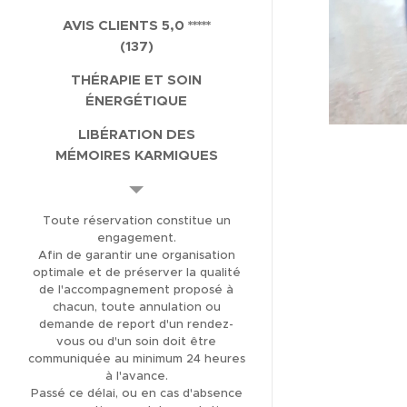
AVIS CLIENTS 5,0 *****
(137)
THÉRAPIE ET SOIN
ÉNERGÉTIQUE
LIBÉRATION DES
MÉMOIRES KARMIQUES
LIBÉRATION DES
MÉMOIRES
Toute réservation constitue un
TRANSGÉNÉRATIONNELLES
engagement.
Afin de garantir une organisation
FORMATION
optimale et de préserver la qualité
MAGNÉTISME ET SOINS
de l'accompagnement proposé à
ÉNERGÉTIQUES
chacun, toute annulation ou
demande de report d'un rendez-
FORMATION
vous ou d'un soin doit être
communiquée au minimum 24 heures
CANALISATION
à l'avance.
BOUTIQUE EN LIGNE
Passé ce délai, ou en cas d'absence