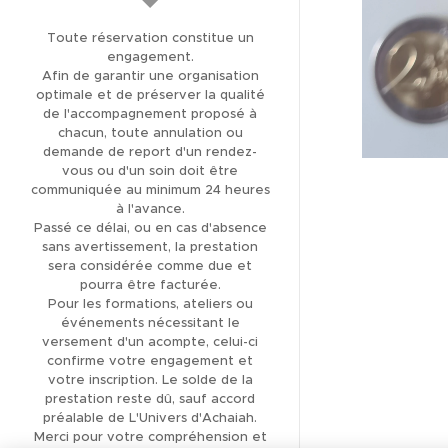
(137)
Toute réservation constitue un
THÉRAPIE ET SOIN
engagement.
ÉNERGÉTIQUE
Afin de garantir une organisation
optimale et de préserver la qualité
LIBÉRATION DES
de l'accompagnement proposé à
MÉMOIRES KARMIQUES
chacun, toute annulation ou
demande de report d'un rendez-
LIBÉRATION DES
vous ou d'un soin doit être
MÉMOIRES
communiquée au minimum 24 heures
à l'avance.
TRANSGÉNÉRATIONNELLES
Passé ce délai, ou en cas d'absence
sans avertissement, la prestation
FORMATION
sera considérée comme due et
MAGNÉTISME ET SOINS
pourra être facturée.
ÉNERGÉTIQUES
Pour les formations, ateliers ou
événements nécessitant le
FORMATION
versement d'un acompte, celui-ci
CANALISATION
confirme votre engagement et
votre inscription. Le solde de la
BOUTIQUE EN LIGNE
prestation reste dû, sauf accord
préalable de L'Univers d'Achaiah.
LITHOTHÉRAPIE
Merci pour votre compréhension et