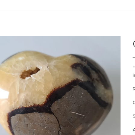
"
i
R
C