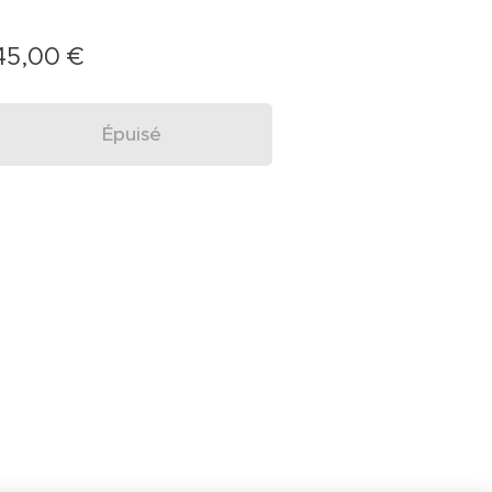
45,00
€
Épuisé