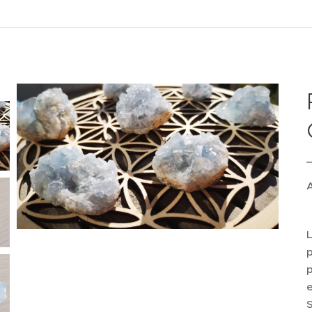
A
L
p
S