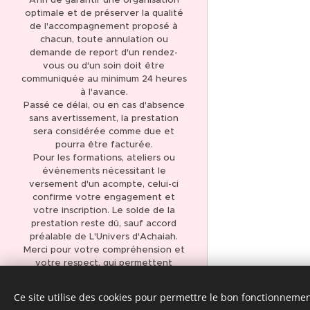
optimale et de préserver la qualité
LITHOTHÉRAPIE
de l'accompagnement proposé à
chacun, toute annulation ou
AROMATHÉRAPIE
demande de report d'un rendez-
vous ou d'un soin doit être
FLEURS DE BACH
communiquée au minimum 24 heures
LECTURE D'ÂME
à l'avance.
Passé ce délai, ou en cas d'absence
SOIN VIBRATOIRE
sans avertissement, la prestation
sera considérée comme due et
SONORE
pourra être facturée.
Pour les formations, ateliers ou
VOYAGE SONORE
événements nécessitant le
versement d'un acompte, celui-ci
RÉFLEXOLOGIE
confirme votre engagement et
PLANTAIRE
votre inscription. Le solde de la
prestation reste dû, sauf accord
PRESSOTHÉRAPIE ET
préalable de L'Univers d'Achaiah.
RÉFLEXOLOGIE
Merci pour votre compréhension et
votre respect, qui permettent
SOINS VISAGE
d'offrir à chacun un
accompagnement de qualité.
CERCLE DE FEMMES
Ce site utilise des cookies pour permettre le bon fonctionnement,
Optimisé par
Webnode