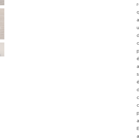
q
a
d
o
p
é
a
s
é
d
c
c
p
a
E
a