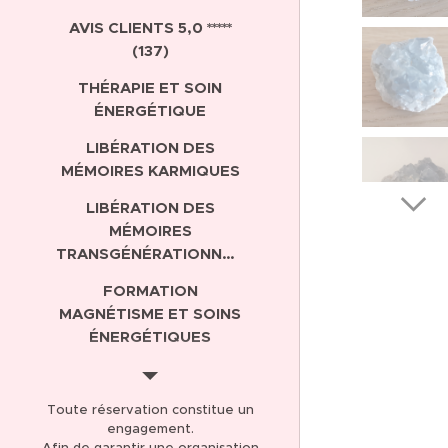
AVIS CLIENTS 5,0 *****
(137)
THÉRAPIE ET SOIN
ÉNERGÉTIQUE
LIBÉRATION DES
MÉMOIRES KARMIQUES
LIBÉRATION DES
MÉMOIRES
TRANSGÉNÉRATIONNELLES
FORMATION
MAGNÉTISME ET SOINS
ÉNERGÉTIQUES
FORMATION
CANALISATION
Toute réservation constitue un
engagement.
BOUTIQUE EN LIGNE
Afin de garantir une organisation