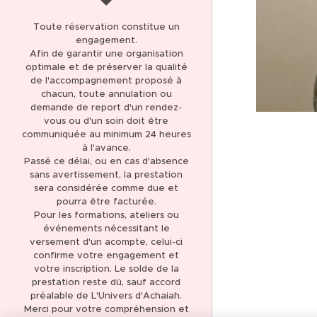
AVIS CLIENTS 5,0 *****
Toute réservation constitue un
(137)
engagement.
Afin de garantir une organisation
THÉRAPIE ET SOIN
optimale et de préserver la qualité
ÉNERGÉTIQUE
de l'accompagnement proposé à
chacun, toute annulation ou
LIBÉRATION DES
demande de report d'un rendez-
MÉMOIRES KARMIQUES
vous ou d'un soin doit être
communiquée au minimum 24 heures
LIBÉRATION DES
à l'avance.
Passé ce délai, ou en cas d'absence
MÉMOIRES
sans avertissement, la prestation
TRANSGÉNÉRATIONNELLES
sera considérée comme due et
pourra être facturée.
FORMATION
Pour les formations, ateliers ou
MAGNÉTISME ET SOINS
événements nécessitant le
ÉNERGÉTIQUES
versement d'un acompte, celui-ci
confirme votre engagement et
FORMATION
votre inscription. Le solde de la
CANALISATION
prestation reste dû, sauf accord
préalable de L'Univers d'Achaiah.
BOUTIQUE EN LIGNE
Merci pour votre compréhension et