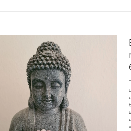
L
b
E
d