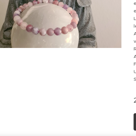
e
e
L
l
v
R
A
F
U
S