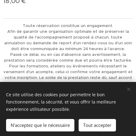
18,00
€
Toute réservation constitue un engagement.
Afin de garantir une organisation optimale et de préserver la
qualité de l'accompagnement proposé à chacun, toute
annulation ou demande de report d'un rendez-vous ou d'un soin
doit être communiquée au minimum 24 heures à l'avance.
Passé ce délai, ou en cas d'absence sans avertissement, la
prestation sera considérée comme due et pourra être facturée.
Pour les formations, ateliers ou événements nécessitant le
versement d'un acompte, celui-ci confirme votre engagement et
votre inscription. Le solde de la prestation reste dû, sauf accord
préalable de L'Univers d'Achaiah.
Merci pour votre compréhension et votre respect, qui
Ce site utilise des cookies pour permettre le bon
permettent d'offrir à chacun un accompagnement de qualité.
fonctionnement, la sécurité, et vous offrir la meilleure
Optimisé par
Webnode
Cookies
expérience utilisateur possible.
Ajouter au panier
N'acceptez que le nécessaire
Tout accepter