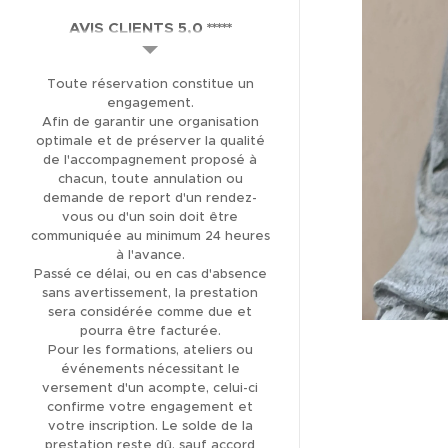
AVIS CLIENTS 5,0 *****
(137)
Toute réservation constitue un
THÉRAPIE ET SOIN
engagement.
ÉNERGÉTIQUE
Afin de garantir une organisation
optimale et de préserver la qualité
LIBÉRATION DES
de l'accompagnement proposé à
MÉMOIRES KARMIQUES
chacun, toute annulation ou
demande de report d'un rendez-
LIBÉRATION DES
vous ou d'un soin doit être
MÉMOIRES
communiquée au minimum 24 heures
TRANSGÉNÉRATIONNELLES
à l'avance.
Passé ce délai, ou en cas d'absence
FORMATION
sans avertissement, la prestation
sera considérée comme due et
MAGNÉTISME ET SOINS
pourra être facturée.
ÉNERGÉTIQUES
Pour les formations, ateliers ou
événements nécessitant le
FORMATION
versement d'un acompte, celui-ci
CANALISATION
confirme votre engagement et
votre inscription. Le solde de la
BOUTIQUE EN LIGNE
prestation reste dû, sauf accord