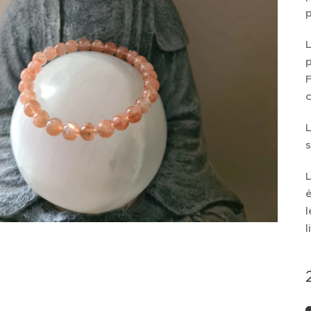
p
L
p
F
L
s
L
é
l
l