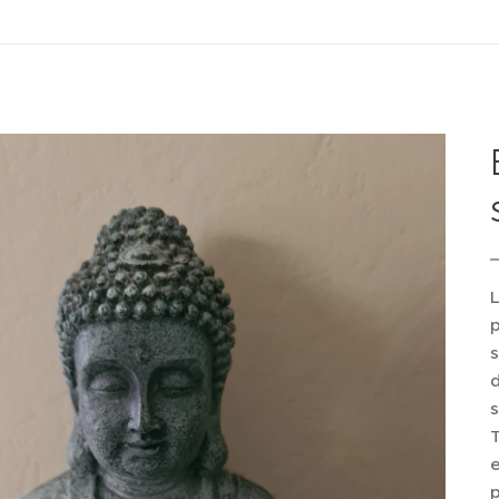
L
p
s
d
s
T
e
p