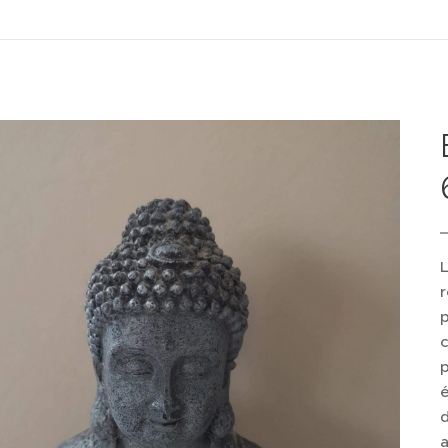
L
r
p
p
é
d
a