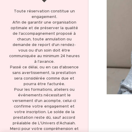
AVIS CLIENTS 5,0 *****
Toute réservation constitue un
(137)
engagement.
Afin de garantir une organisation
THÉRAPIE ET SOIN
optimale et de préserver la qualité
ÉNERGÉTIQUE
de l'accompagnement proposé à
chacun, toute annulation ou
LIBÉRATION DES
demande de report d'un rendez-
MÉMOIRES KARMIQUES
vous ou d'un soin doit être
communiquée au minimum 24 heures
LIBÉRATION DES
à l'avance.
Passé ce délai, ou en cas d'absence
MÉMOIRES
sans avertissement, la prestation
TRANSGÉNÉRATIONNELLES
sera considérée comme due et
pourra être facturée.
FORMATION
Pour les formations, ateliers ou
MAGNÉTISME ET SOINS
événements nécessitant le
ÉNERGÉTIQUES
versement d'un acompte, celui-ci
confirme votre engagement et
FORMATION
votre inscription. Le solde de la
CANALISATION
prestation reste dû, sauf accord
préalable de L'Univers d'Achaiah.
BOUTIQUE EN LIGNE
Merci pour votre compréhension et