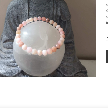
é
c
i