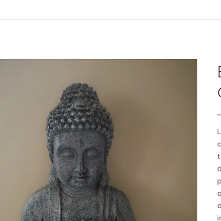
L
c
t
d
p
q
d
i