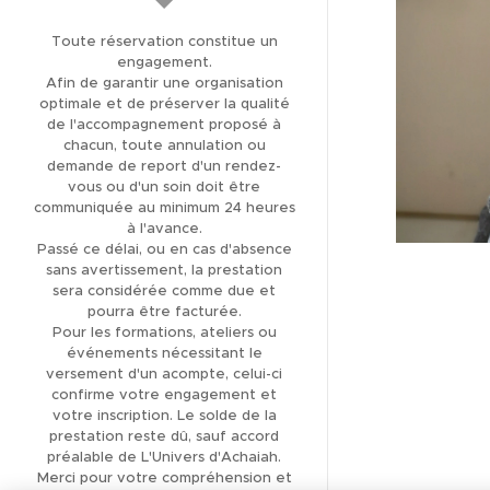
AVIS CLIENTS 5,0 *****
Toute réservation constitue un
(137)
engagement.
Afin de garantir une organisation
THÉRAPIE ET SOIN
optimale et de préserver la qualité
ÉNERGÉTIQUE
de l'accompagnement proposé à
chacun, toute annulation ou
LIBÉRATION DES
demande de report d'un rendez-
MÉMOIRES KARMIQUES
vous ou d'un soin doit être
communiquée au minimum 24 heures
LIBÉRATION DES
à l'avance.
Passé ce délai, ou en cas d'absence
MÉMOIRES
sans avertissement, la prestation
TRANSGÉNÉRATIONNELLES
sera considérée comme due et
pourra être facturée.
FORMATION
Pour les formations, ateliers ou
MAGNÉTISME ET SOINS
événements nécessitant le
ÉNERGÉTIQUES
versement d'un acompte, celui-ci
confirme votre engagement et
FORMATION
votre inscription. Le solde de la
CANALISATION
prestation reste dû, sauf accord
préalable de L'Univers d'Achaiah.
BOUTIQUE EN LIGNE
Merci pour votre compréhension et