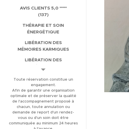
AVIS CLIENTS 5,0 *****
(137)
THÉRAPIE ET SOIN
ÉNERGÉTIQUE
LIBÉRATION DES
MÉMOIRES KARMIQUES
LIBÉRATION DES
MÉMOIRES
TRANSGÉNÉRATIONNELLES
Toute réservation constitue un
FORMATION
engagement.
MAGNÉTISME ET SOINS
Afin de garantir une organisation
optimale et de préserver la qualité
ÉNERGÉTIQUES
de l'accompagnement proposé à
chacun, toute annulation ou
FORMATION
demande de report d'un rendez-
CANALISATION
vous ou d'un soin doit être
communiquée au minimum 24 heures
BOUTIQUE EN LIGNE
à l'avance.