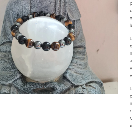
p
c
m
l
L
e
n
a
v
v
L
p
n
C
e