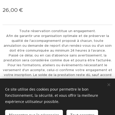
26,00
€
Toute réservation constitue un engagement.
Afin de garantir une organisation optimale et de préserver la
qualité de l'accompagnement proposé à chacun, toute
annulation ou demande de report d'un rendez-vous ou d'un soin
doit être communiquée au minimum 24 heures à l'avance.
Passé ce délai, ou en cas d'absence sans avertissement, la
prestation sera considérée comme due et pourra être facturée.
Pour les formations, ateliers ou événements nécessitant le
versement d'un acompte, celui-ci confirme votre engagement et
votre inscription. Le solde de la prestation reste dû, sauf accord
préalable de L'Univers d'Achaiah.
Merci pour votre compréhension et votre respect, qui
Ce site utilise des cookies pour permettre le bon
permettent d'offrir à chacun un accompagnement de qualité.
fonctionnement, la sécurité, et vous offrir la meilleure
Optimisé par
Webnode
Cookies
expérience utilisateur possible.
Ajouter au panier