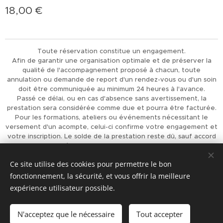
18,00
€
Toute réservation constitue un engagement.
Afin de garantir une organisation optimale et de préserver la
qualité de l'accompagnement proposé à chacun, toute
annulation ou demande de report d'un rendez-vous ou d'un soin
doit être communiquée au minimum 24 heures à l'avance.
Passé ce délai, ou en cas d'absence sans avertissement, la
prestation sera considérée comme due et pourra être facturée.
Pour les formations, ateliers ou événements nécessitant le
versement d'un acompte, celui-ci confirme votre engagement et
votre inscription. Le solde de la prestation reste dû, sauf accord
préalable de L'Univers d'Achaiah.
Merci pour votre compréhension et votre respect, qui
Ce site utilise des cookies pour permettre le bon
permettent d'offrir à chacun un accompagnement de qualité.
fonctionnement, la sécurité, et vous offrir la meilleure
Optimisé par
Webnode
Cookies
expérience utilisateur possible.
Ajouter au panier
N'acceptez que le nécessaire
Tout accepter