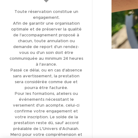
(137)
Toute réservation constitue un
THÉRAPIE ET SOIN
engagement.
ÉNERGÉTIQUE
Afin de garantir une organisation
optimale et de préserver la qualité
LIBÉRATION DES
de l'accompagnement proposé à
MÉMOIRES KARMIQUES
chacun, toute annulation ou
demande de report d'un rendez-
LIBÉRATION DES
vous ou d'un soin doit être
MÉMOIRES
communiquée au minimum 24 heures
à l'avance.
TRANSGÉNÉRATIONNELLES
Passé ce délai, ou en cas d'absence
sans avertissement, la prestation
FORMATION
sera considérée comme due et
MAGNÉTISME ET SOINS
pourra être facturée.
ÉNERGÉTIQUES
Pour les formations, ateliers ou
événements nécessitant le
FORMATION
versement d'un acompte, celui-ci
CANALISATION
confirme votre engagement et
votre inscription. Le solde de la
BOUTIQUE EN LIGNE
prestation reste dû, sauf accord
préalable de L'Univers d'Achaiah.
LITHOTHÉRAPIE
Merci pour votre compréhension et