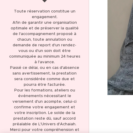
AVIS CLIENTS 5,0 *****
Toute réservation constitue un
(137)
engagement.
Afin de garantir une organisation
THÉRAPIE ET SOIN
optimale et de préserver la qualité
ÉNERGÉTIQUE
de l'accompagnement proposé à
chacun, toute annulation ou
LIBÉRATION DES
demande de report d'un rendez-
MÉMOIRES KARMIQUES
vous ou d'un soin doit être
communiquée au minimum 24 heures
LIBÉRATION DES
à l'avance.
Passé ce délai, ou en cas d'absence
MÉMOIRES
sans avertissement, la prestation
TRANSGÉNÉRATIONNELLES
sera considérée comme due et
pourra être facturée.
FORMATION
Pour les formations, ateliers ou
MAGNÉTISME ET SOINS
événements nécessitant le
ÉNERGÉTIQUES
versement d'un acompte, celui-ci
confirme votre engagement et
FORMATION
votre inscription. Le solde de la
CANALISATION
prestation reste dû, sauf accord
préalable de L'Univers d'Achaiah.
BOUTIQUE EN LIGNE
Merci pour votre compréhension et