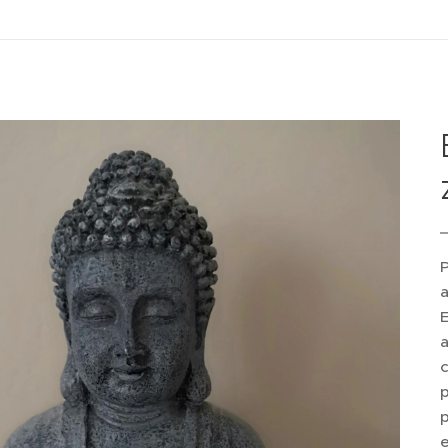
P
a
E
a
c
p
p
e