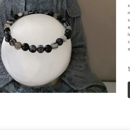
s
n
s
e
l
c
e