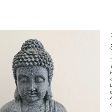
L
l
L
g
ê
d