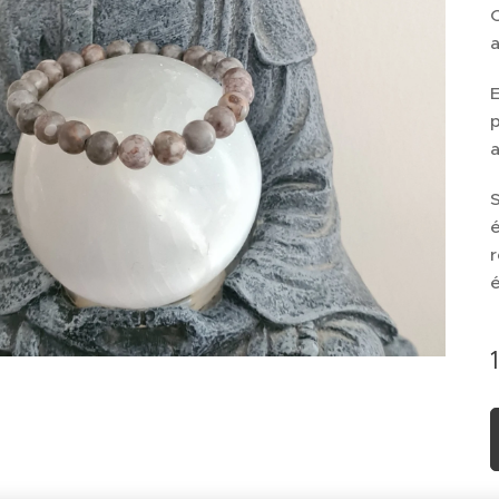
C
a
E
a
é
r