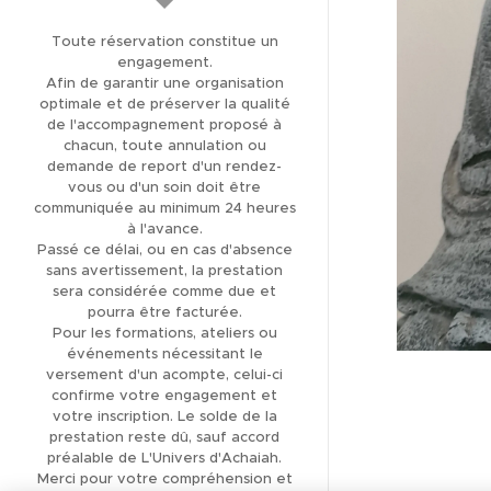
AVIS CLIENTS 5,0 *****
Toute réservation constitue un
(137)
engagement.
Afin de garantir une organisation
THÉRAPIE ET SOIN
optimale et de préserver la qualité
ÉNERGÉTIQUE
de l'accompagnement proposé à
chacun, toute annulation ou
LIBÉRATION DES
demande de report d'un rendez-
MÉMOIRES KARMIQUES
vous ou d'un soin doit être
communiquée au minimum 24 heures
LIBÉRATION DES
à l'avance.
Passé ce délai, ou en cas d'absence
MÉMOIRES
sans avertissement, la prestation
TRANSGÉNÉRATIONNELLES
sera considérée comme due et
pourra être facturée.
FORMATION
Pour les formations, ateliers ou
MAGNÉTISME ET SOINS
événements nécessitant le
ÉNERGÉTIQUES
versement d'un acompte, celui-ci
confirme votre engagement et
FORMATION
votre inscription. Le solde de la
CANALISATION
prestation reste dû, sauf accord
préalable de L'Univers d'Achaiah.
BOUTIQUE EN LIGNE
Merci pour votre compréhension et