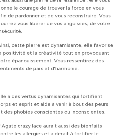
'est aussi une pierre de la résilience : elle vous
onne le courage de trouver la force en vous
fin de pardonner et de vous reconstruire. Vous
ourrez vous libérer de vos angoisses, de votre
nsécurité.
insi, cette pierre est dynamisante, elle favorise
a positivité et la créativité tout en provoquant
votre épanouissement. Vous ressentirez des
entiments de paix et d'harmonie.
lle a des vertus dynamisantes qui fortifient
orps et esprit et aide à venir à bout des peurs
t des phobies conscientes ou inconscientes.
'Agate crazy lace aurait aussi des bienfaits
ontre les allergies et aiderait à fortifier le