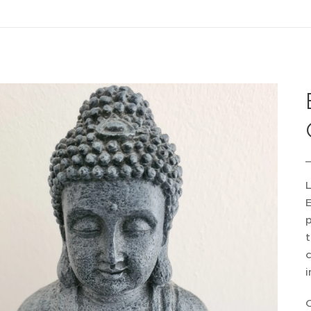
L
E
p
t
c
i
C