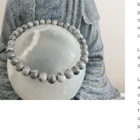
b
p
d
l
L
é
d
L
a
d
C
f
d
p