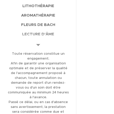
LITHOTHÉRAPIE
AROMATHÉRAPIE
FLEURS DE BACH
LECTURE D'ÂME
SOIN VIBRATOIRE
SONORE
Toute réservation constitue un
VOYAGE SONORE
engagement.
Afin de garantir une organisation
RÉFLEXOLOGIE
optimale et de préserver la qualité
de l'accompagnement proposé à
PLANTAIRE
chacun, toute annulation ou
demande de report d'un rendez-
PRESSOTHÉRAPIE ET
vous ou d'un soin doit être
RÉFLEXOLOGIE
communiquée au minimum 24 heures
à l'avance.
SOINS VISAGE
Passé ce délai, ou en cas d'absence
sans avertissement, la prestation
CERCLE DE FEMMES
sera considérée comme due et