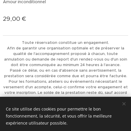
Amour inconditionnel
29,00
€
Toute réservation constitue un engagement.
Afin de garantir une organisation optimale et de préserver la
qualité de l'accompagnement proposé à chacun, toute
annulation ou demande de report d'un rendez-vous ou d'un soin
doit être communiquée au minimum 24 heures à l'avance.
Passé ce délai, ou en cas d'absence sans avertissement, la
prestation sera considérée comme due et pourra être facturée.
Pour les formations, ateliers ou événements nécessitant le
versement d'un acompte, celui-ci confirme votre engagement et
votre inscription. Le solde de la prestation reste dû, sauf accord
préalable de L'Univers d'Achaiah.
Merci pour votre compréhension et votre respect, qui
Ce site utilise des cookies pour permettre le bon
permettent d'offrir à chacun un accompagnement de qualité.
fonctionnement, la sécurité, et vous offrir la meilleure
Optimisé par
Webnode
Cookies
expérience utilisateur possible.