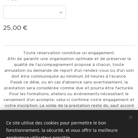
25,00
€
Toute réservation constitue un engagement.
Afin de garantir une organisation optimale et de préserver la
qualité de l'accompagnement proposé à chacun, toute
annulation ou demande de report d'un rendez-vous ou d'un soin
doit être communiquée au minimum 24 heures à l'avance.
Passé ce délai, ou en cas d'absence sans avertissement, la
prestation sera considérée comme due et pourra être facturée.
Pour les formations, ateliers ou événements nécessitant le
versement d'un acompte, celui-ci confirme votre engagement et
votre inscription. Le solde de la prestation reste dû, sauf accord
préalable de L'Univers d'Achaiah.
Merci pour votre compréhension et votre respect, qui
Ce site utilise des cookies pour permettre le bon
permettent d'offrir à chacun un accompagnement de qualité.
fonctionnement, la sécurité, et vous offrir la meilleure
Optimisé par
Webnode
Cookies
expérience utilisateur possible.