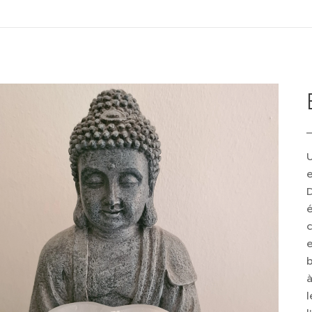
U
e
D
c
e
b
à
l