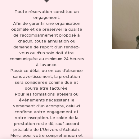
AVIS CLIENTS 5,0 *****
Toute réservation constitue un
(137)
engagement.
Afin de garantir une organisation
THÉRAPIE ET SOIN
optimale et de préserver la qualité
ÉNERGÉTIQUE
de l'accompagnement proposé à
chacun, toute annulation ou
LIBÉRATION DES
demande de report d'un rendez-
MÉMOIRES KARMIQUES
vous ou d'un soin doit être
communiquée au minimum 24 heures
LIBÉRATION DES
à l'avance.
Passé ce délai, ou en cas d'absence
MÉMOIRES
sans avertissement, la prestation
TRANSGÉNÉRATIONNELLES
sera considérée comme due et
pourra être facturée.
FORMATION
Pour les formations, ateliers ou
MAGNÉTISME ET SOINS
événements nécessitant le
ÉNERGÉTIQUES
versement d'un acompte, celui-ci
confirme votre engagement et
FORMATION
votre inscription. Le solde de la
CANALISATION
prestation reste dû, sauf accord
préalable de L'Univers d'Achaiah.
BOUTIQUE EN LIGNE
Merci pour votre compréhension et