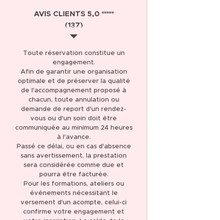
AVIS CLIENTS 5,0 *****
(137)
THÉRAPIE ET SOIN
Toute réservation constitue un
ÉNERGÉTIQUE
engagement.
Afin de garantir une organisation
LIBÉRATION DES
optimale et de préserver la qualité
MÉMOIRES KARMIQUES
de l'accompagnement proposé à
chacun, toute annulation ou
LIBÉRATION DES
demande de report d'un rendez-
MÉMOIRES
vous ou d'un soin doit être
TRANSGÉNÉRATIONNELLES
communiquée au minimum 24 heures
à l'avance.
FORMATION
Passé ce délai, ou en cas d'absence
MAGNÉTISME ET SOINS
sans avertissement, la prestation
ÉNERGÉTIQUES
sera considérée comme due et
pourra être facturée.
FORMATION
Pour les formations, ateliers ou
événements nécessitant le
CANALISATION
versement d'un acompte, celui-ci
confirme votre engagement et
BOUTIQUE EN LIGNE