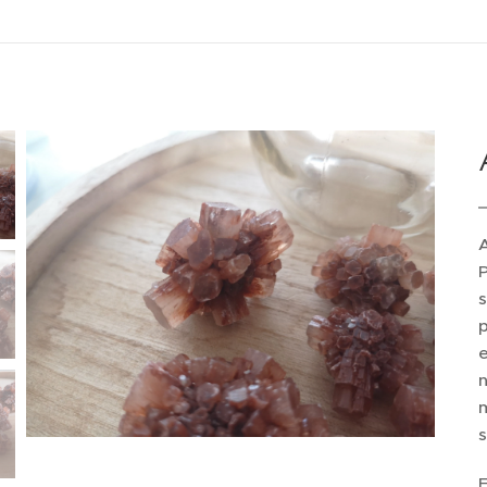
A
P
s
p
e
n
m
s
E