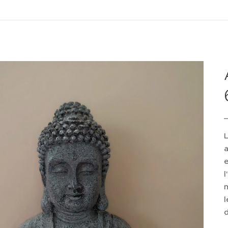
L
a
e
l
l
d