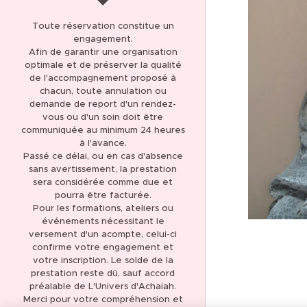
AVIS CLIENTS 5,0 *****
Toute réservation constitue un
(137)
engagement.
Afin de garantir une organisation
THÉRAPIE ET SOIN
optimale et de préserver la qualité
ÉNERGÉTIQUE
de l'accompagnement proposé à
chacun, toute annulation ou
LIBÉRATION DES
demande de report d'un rendez-
MÉMOIRES KARMIQUES
vous ou d'un soin doit être
communiquée au minimum 24 heures
LIBÉRATION DES
à l'avance.
Passé ce délai, ou en cas d'absence
MÉMOIRES
sans avertissement, la prestation
TRANSGÉNÉRATIONNELLES
sera considérée comme due et
pourra être facturée.
FORMATION
Pour les formations, ateliers ou
MAGNÉTISME ET SOINS
événements nécessitant le
ÉNERGÉTIQUES
versement d'un acompte, celui-ci
confirme votre engagement et
FORMATION
votre inscription. Le solde de la
CANALISATION
prestation reste dû, sauf accord
préalable de L'Univers d'Achaiah.
BOUTIQUE EN LIGNE
Merci pour votre compréhension et