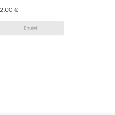
12,00
€
Épuisé